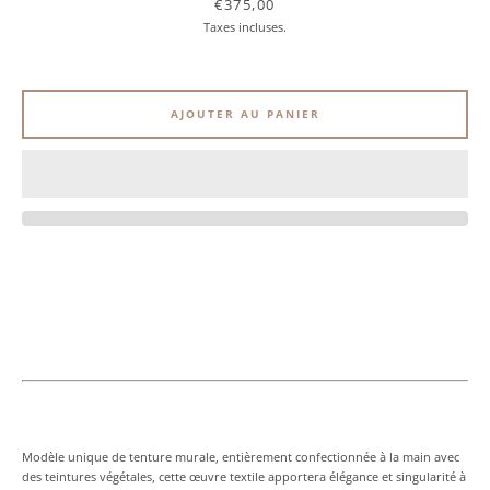
Prix
€375,00
Taxes incluses.
AJOUTER AU PANIER
Facebook
Pinterest
Instagram
Modèle unique de tenture murale, entièrement confectionnée à la main avec
des teintures végétales, cette œuvre textile apportera élégance et singularité à